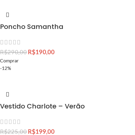
Poncho Samantha
R$
290,00
R$
190,00
Comprar
-12%
Vestido Charlote – Verão
R$
225,00
R$
199,00